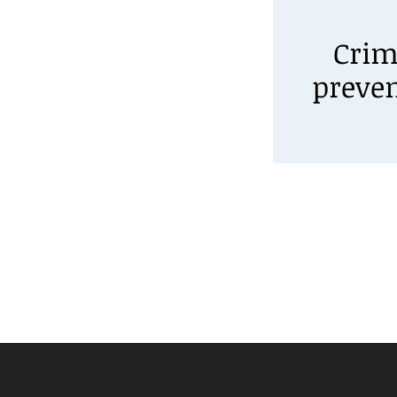
Crim
preven