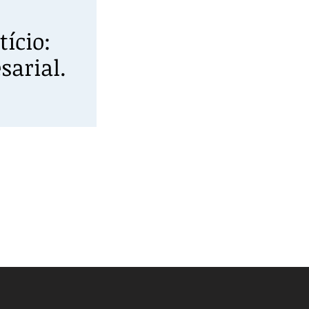
ício:
sarial.